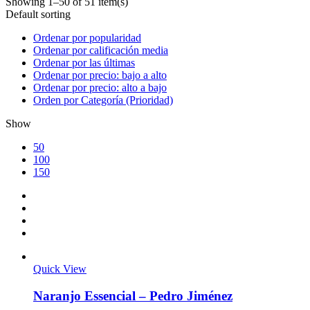
Showing 1–50 of 51 item(s)
Default sorting
Ordenar por popularidad
Ordenar por calificación media
Ordenar por las últimas
Ordenar por precio: bajo a alto
Ordenar por precio: alto a bajo
Orden por Categoría (Prioridad)
Show
50
100
150
Quick View
Naranjo Essencial – Pedro Jiménez