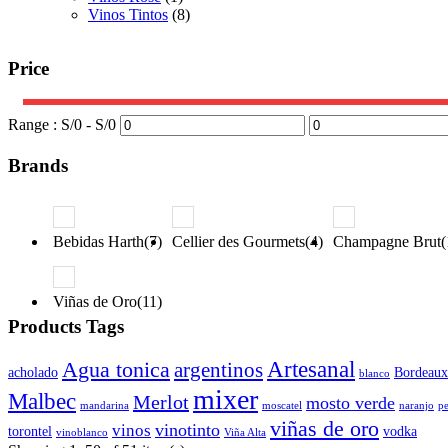
Vinos Tintos
(8)
Price
Range :
S/
0
- S/
0
Brands
Bebidas Harth(7)
Cellier des Gourmets(4)
Champagne Brut(
Viñas de Oro(11)
Products Tags
Artesanal
Agua tonica
argentinos
acholado
Bordeaux
blanco
mixer
Malbec
Merlot
mosto verde
mandarina
moscatel
naranjo
p
viñas de oro
vinotinto
vinos
torontel
vodka
vinoblanco
Viña Alta