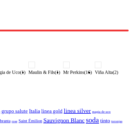
ia de Uco(1)
Maulin & Fils(1)
Mr Perkins(16)
Viña Alta(2)
linea silver
Italia
grupo salute
linea gold
e
magia de uco
soda
Sauvignon Blanc
tinto
branta
Saint Émilion
rose
toronjas