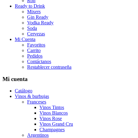
Ron
Ready to Drink
Mixers
Gin Ready
Vodka Ready
Soda
Cervezas
Mi Cuenta
Favoritos
Carrito
Pedidos
Contáctanos
Restablecer contraseña
Mi cuenta
Catálogo
Vinos & burbujas
Franceses
Vinos Tintos
Vinos Blancos
Vinos Rose
Vinos Grand Cru
Champagnes
Argentinos