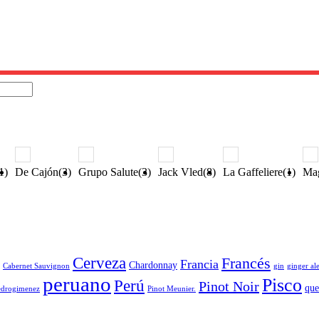
1)
De Cajón(3)
Grupo Salute(3)
Jack Vled(8)
La Gaffeliere(1)
Mag
Cerveza
Francés
Francia
Chardonnay
Cabernet Sauvignon
gin
ginger al
peruano
Pisco
Perú
Pinot Noir
que
edrogimenez
Pinot Meunier.