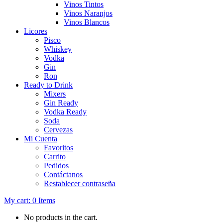
Vinos Tintos
Vinos Naranjos
Vinos Blancos
Licores
Pisco
Whiskey
Vodka
Gin
Ron
Ready to Drink
Mixers
Gin Ready
Vodka Ready
Soda
Cervezas
Mi Cuenta
Favoritos
Carrito
Pedidos
Contáctanos
Restablecer contraseña
My cart:
0
Items
No products in the cart.