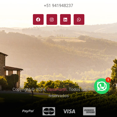
+51 941948237
1
Copyright © 2024,
CasaHarth
. Todos los derechos
reservados