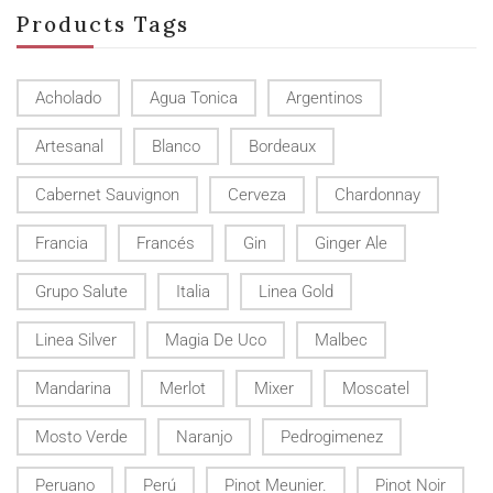
Products Tags
Acholado
Agua Tonica
Argentinos
Artesanal
Blanco
Bordeaux
Cabernet Sauvignon
Cerveza
Chardonnay
Francia
Francés
Gin
Ginger Ale
Grupo Salute
Italia
Linea Gold
Linea Silver
Magia De Uco
Malbec
Mandarina
Merlot
Mixer
Moscatel
Mosto Verde
Naranjo
Pedrogimenez
Peruano
Perú
Pinot Meunier.
Pinot Noir